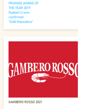
PROMISE AWARD OF
THE YEAR 2019
Radiant Crown
confirmed
"Gatti Massobrio"
GAMBERO ROSSO 2021